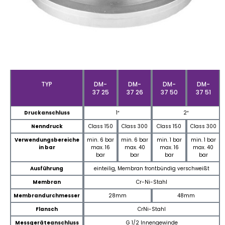
TYP
DM-
DM-
DM-
DM-
37 25
37 26
37 50
37 51
Druckanschluss
1″
2″
Nenndruck
Class 150
Class 300
Class 150
Class 300
Verwendungsbereiche
min. 6 bar
min. 6 bar
min. 1 bar
min. 1 bar
in bar
max. 16
max. 40
max. 16
max. 40
bar
bar
bar
bar
Ausführung
einteilig, Membran frontbündig verschweißt
Membran
Cr-Ni-Stahl
Membrandurchmesser
28mm
48mm
Flansch
CrNi-Stahl
Messgeräteanschluss
G 1/2 Innengewinde