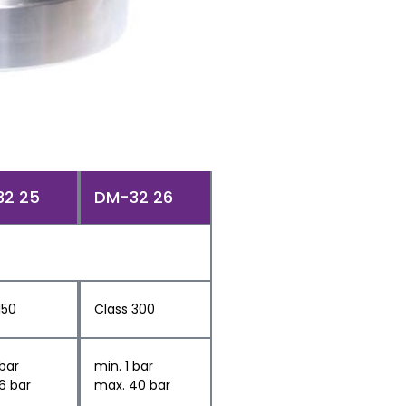
2 25
DM-32 26
150
Class 300
 bar
min. 1 bar
6 bar
max. 40 bar