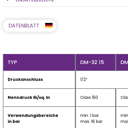
DATENBLATT
TYP
DM-32 15
DM
Druckanschluss
1/2″
Nenndruck lb/sq. In
Class 150
Cla
Verwendungsbereiche
min. 1 bar
min.
in bar
max. 16 bar
max