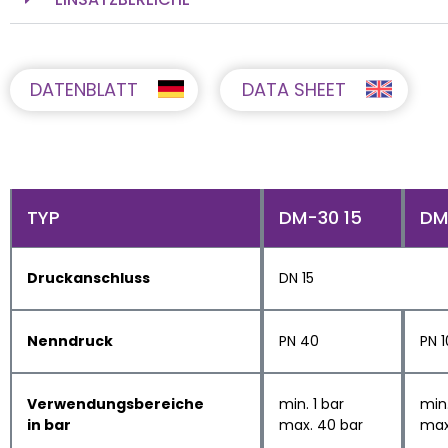
DATENBLATT
DATA SHEET
TYP
DM-30 15
DM
Druckanschluss
DN 15
Nenndruck
PN 40
PN 
Verwendungsbereiche
min. 1 bar
min.
in bar
max. 40 bar
max