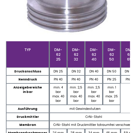
TYP
DM-
DM-
DM-
DM-
DM
62
62
62
62
62
25
32
40
50
65
Druckanschluss
DN 25
DN 32
DN 40
DN 50
DN 6
Nenndruck
PN 40
PN 40
PN 40
PN 25
PN 1
Anzeigebereiche
min. 4
min. 2,5
min. 2,5
min. 1
in bar
bar
bar
bar
bar
max. 40
max. 40
max. 40
max. 25
bar
bar
bar
bar
Ausführung
mit Gewindestutzen
Druckmittler
CrNi-Stahl
Membran
CrNi-Stahl mit Druckmittler totraumfrei verschweiß
Membrandurchmesser
24 mm
28 mm
34 mm
46 mm
59 m