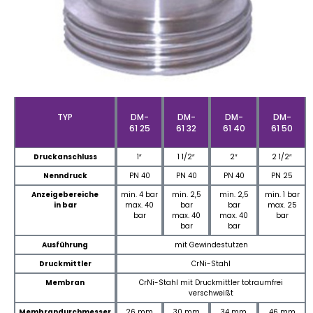
TYP
DM-
DM-
DM-
DM-
61 25
61 32
61 40
61 50
Druckanschluss
1″
1 1/2″
2″
2 1/2″
Nenndruck
PN 40
PN 40
PN 40
PN 25
Anzeigebereiche
min. 4 bar
min. 2,5
min. 2,5
min. 1 bar
in bar
max. 40
bar
bar
max. 25
bar
max. 40
max. 40
bar
bar
bar
Ausführung
mit Gewindestutzen
Druckmittler
CrNi-Stahl
Membran
CrNi-Stahl mit Druckmittler totraumfrei
verschweißt
Membrandurchmesser
26 mm
30 mm
34 mm
46 mm